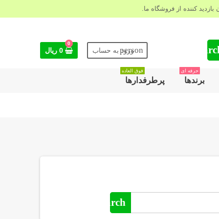
بازدید کننده از فروشگاه ما.
0
searc
person
ورود به حساب
0 ‎ریال
حرفه ای
فوق العاده
برندها
پرطرفدارها
search