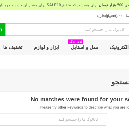
لای
500 هزار تومان
برای همیشه, کد تخفیف
SALE10
برای مشتریان جدید و مهمانان 
help_outline
ا
راهنمای خرید
h
لذت زندگی
الکترونیک
مدل و استایل
ابزار و لوازم
تخفیف ها
جستجو
No matches were found for your s
Please try other keywords to describe what you are loo