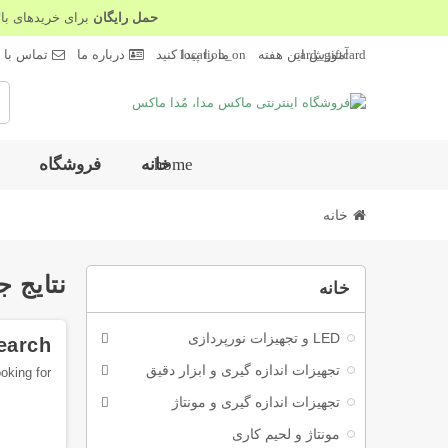
حمل رایگان
برای خریدهای با
location_on
card_giftcard
آموزش این هفته
ما را پیدا کنید
درباره ما
تماس با م
خانه
فروشگاه
home
خانه
نتایج 
خانه
LED و تجهیزات نورپردازی
earch
تجهیزات اندازه گیری و ابزار دقیق
king for.
تجهیزات اندازه گیری و مونتاژ
مونتاژ و لحیم کاری