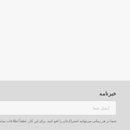
بلوتوثی پرتابل
آیپد 11 اینچ 2020
2٬185٬000 ‎ریال
35٬900٬000 ‎ریال
2٬300٬000 ‎ریال
-5%
-5%
خبرنامه
شما در هر زمانی می‌توانید اشتراک‌تان را لغو کنید. برای این کار، لطفاً اطلاعات تما